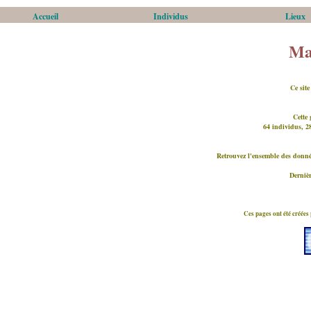
Accueil
Individus
Lieux
Ma
Ce site
Cette 
64 individus, 28
Retrouvez l'ensemble des donné
Dernièr
Ces pages ont été créées